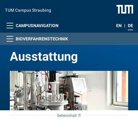
Zum Hauptinhalt springen
TUM Campus Straubing
CAMPUSNAVIGATION
EN
|
DE
BIOVERFAHRENSTECHNIK
Ausstattung
Seiteninhalt
Ausstattung